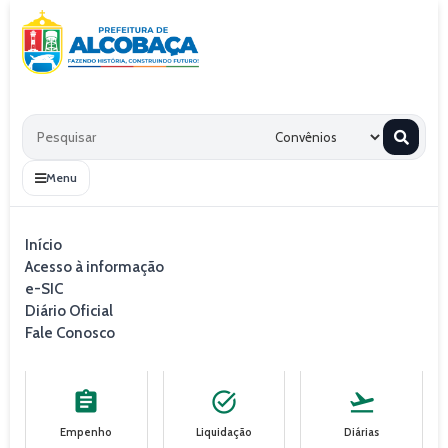
Menu
Início
Despesas
Início
Acesso à informação
Despesas
e-SIC
Diário Oficial
Fale Conosco
assignment
task_alt
flight_takeoff
Empenho
Liquidação
Diárias